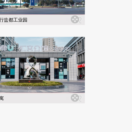
行盐都工业园
寓