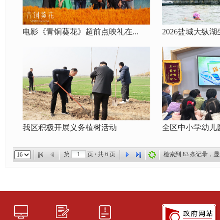
电影《青铜葵花》超前点映礼在...
2026盐城大纵湖
我区积极开展义务植树活动
全区中小学幼儿园2
第
页 / 共
6
页
检索到
83
条记录，