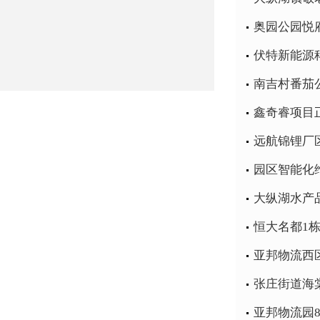
奥园公园悦
伏特新能源
南吉村番茄
鑫奇睿项目
远航锦锂厂
园区智能化
大纵湖水产
恒大名都1
亚邦物流西
张庄街道海
亚邦物流园8