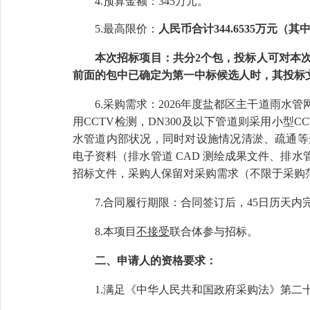
4.预算金额：
345万元
。
5
.
最高限价：
人民币合计
344.6535万元（其
本次招标项目：共分
2个包，投标人可对本
前面的包中已确定为第一中标候选人时，其投标
6.
采购需求：
2026年度盐都区主干道雨水
用CCTV检测，DN300
及
以下管道则采用小
型
C
水管道内部状况，同时对设施情况清淤、疏通等
电子资料
（排水管道
CAD 测绘成果文件、排水
招标文件，采购人保留对采购需求（不限于采购
7.合同履行期限：
合同签订后，
45日历天
8.本项目
不
接受
联合体
参与招标。
二、申请人的资格要求：
1.满足《中华人民共和国政府采购法》第二