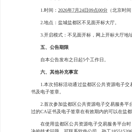
1.时间：
202
6
年
7
月
24
日
09点00分
（北京时间
2.地点：盐城盐都区不见面开标大厅。
3.开启模式：不见面开标，网上开标大厅地址为：http://
五、公告期限
自本公告发布之日起
5个工作日。
六、其他补充事宜
1.本次招标活动通过盐都区公共资源电子
书及电子签章。
2.首次参加盐都区公共资源电子交易服务
过的CA证书及电子签章在有效期内的可以在盐
在使用盐都区公共资源电子交易服务平台时
决的技术问题，可联系软件公司，
孙
工
1
8551520