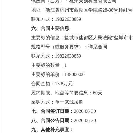
供应商（乙方）：杭州天阙科技有限公司
地址：浙江省杭州市西湖区学院路
28-38号1幢1
联系方式：
19822638859
六、合同主要信息
主要标的信息：盐城市盐都区人民法院
“盐城市
规格型号（或服务要求）：详见合同
联系方式：
19822638859
主要标的数量：
1
主要标的单价：
138000.00
合同金额：
13.8
万元
履约期限、地点等简要信息：
60天
采购方式：
单一来源采购
七、合同签订日期：
2026-0
6
-
30
八、合同公告日期：
2026-0
6
-30
九、其他补充事宜：