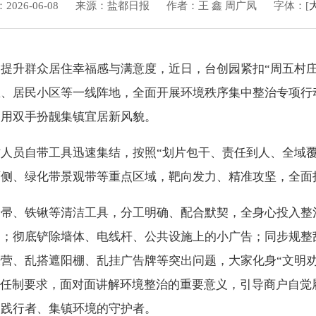
026-06-08
来源：盐都日报
作者：王 鑫 周广凤
字体：[
提升群众居住幸福感与满意度，近日，台创园紧扣“周五村庄
区、居民小区等一线阵地，全面开展环境秩序集中整治专项行
，用双手扮靓集镇宜居新风貌。
人员自带工具迅速集结，按照“划片包干、责任到人、全域覆
侧、绿化带景观带等重点区域，靶向发力、精准攻坚，全面打
扫帚、铁锹等清洁工具，分工明确、配合默契，全身心投入整
物；彻底铲除墙体、电线杆、公共设施上的小广告；同步规整
营、乱搭遮阳棚、乱挂广告牌等突出问题，大家化身“文明劝
责任制要求，面对面讲解环境整治的重要意义，引导商户自觉
的践行者、集镇环境的守护者。