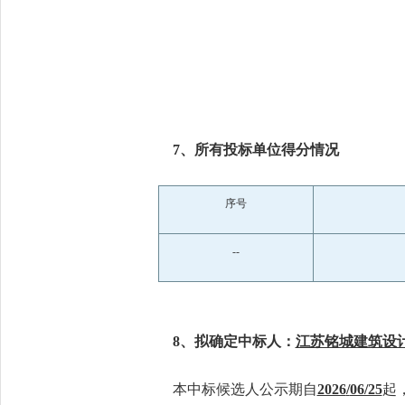
7、所有投标单位得分情况
序号
--
8、拟确定中标人：
江苏铭城建筑设
本中标候选人公示期自
2026
/
06/25
起