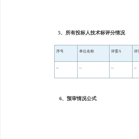
5、所有投标人技术标评分情况
序号
单位名称
评委
A
评
--
--
--
--
6、预审情况公
式