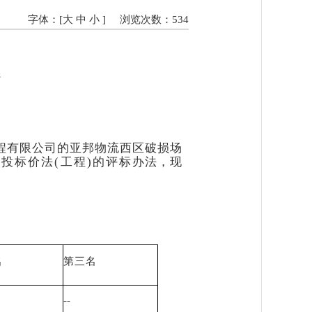
字体：[
大
中
小
]
浏览次数：
534
人
程有限公司的
亚邦物流西区破损场
低
投标价法
(工程)的评
标办法，现
名
第三名
--