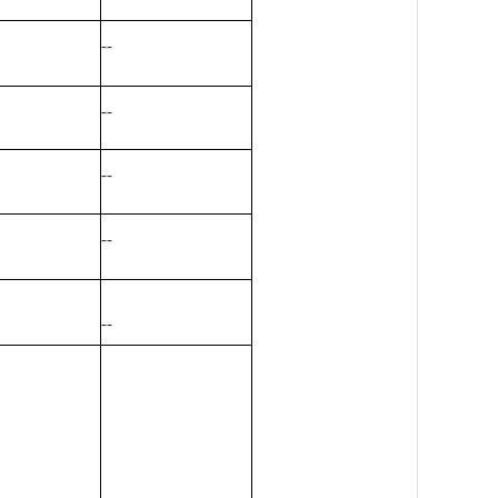
--
--
--
--
--