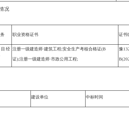
情况
职务
职业资格证书
证书
目
经
注册一级建造师
·建筑工程;安全生产考核合格证(B
豫
13
理
证
);注册一级建造师·市政公用工程;
B(20
建设单位
中标时间