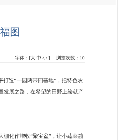
福图
字体：[
大
中
小
]
浏览次数：
10
平打造“一园两带四基地”，把特色农
量发展之路，在希望的田野上绘就产
棚化作增收“聚宝盆”，让小蔬菜蹦