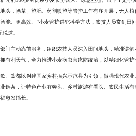
群元的300多亩优质小麦长势喜人、绿意盎然。眼下正是小
间地头，除草、施肥、药剂喷施等管护工作有序开展，无人植
智能、更高效。“小麦管护讲究科学方法，农技人员常到田
元说道。
业部门主动靠前服务，组织农技人员深入田间地头，精准讲解
抢抓有利天气，全力推进小麦病虫害统防统治，以精细化管护
福歌。盐都以创建国家乡村振兴示范县为引领，做强现代农业
产业链条，让特色产业有奔头、乡村旅游有看头、农民生活有
幸福愈发绵长。