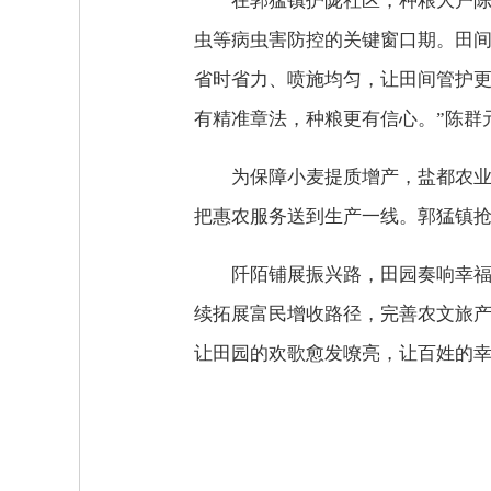
在郭猛镇护陇社区，种粮大户陈
虫等病虫害防控的关键窗口期。田
省时省力、喷施均匀，让田间管护更
有精准章法，种粮更有信心。”陈群
为保障小麦提质增产，盐都农
把惠农服务送到生产一线。郭猛镇
阡陌铺展振兴路，田园奏响幸
续拓展富民增收路径，完善农文旅
让田园的欢歌愈发嘹亮，让百姓的