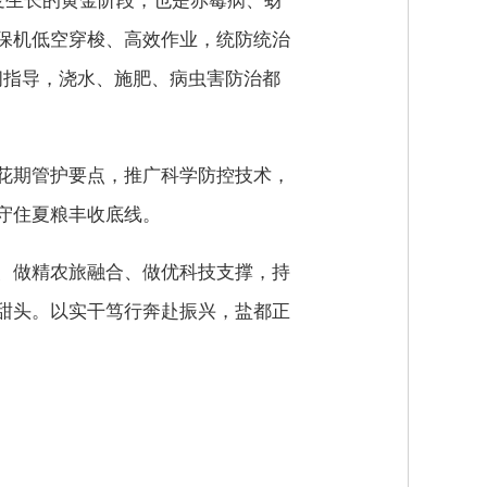
麦生长的黄金阶段，也是赤霉病、蚜
保机低空穿梭、高效作业，统防统治
间指导，浇水、施肥、病虫害防治都
花期管护要点，推广科学防控技术，
守住夏粮丰收底线。
、做精农旅融合、做优科技支撑，持
甜头。以实干笃行奔赴振兴，盐都正