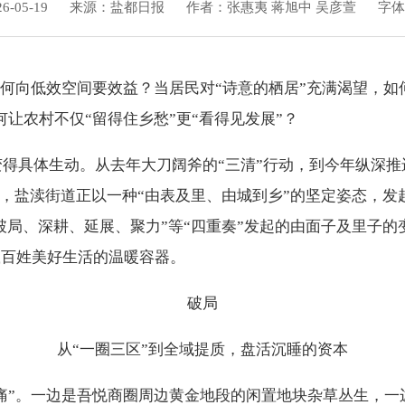
-05-19
来源：盐都日报
作者：张惠夷 蒋旭中 吴彦萱
字体
如何向低效空间要效益？当居民对“诗意的栖居”充满渴望，如
让农村不仅“留得住乡愁”更“看得见发展”？
案变得具体生动。从去年大刀阔斧的“三清”行动，到今年纵深推
治”，盐渎街道正以一种“由表及里、由城到乡”的坚定姿态，
“破局、深耕、延展、聚力”等“四重奏”发起的由面子及里子
载百姓美好生活的温暖容器。
破局
从“一圈三区”到全域提质，盘活沉睡的资本
痛”。一边是吾悦商圈周边黄金地段的闲置地块杂草丛生，一