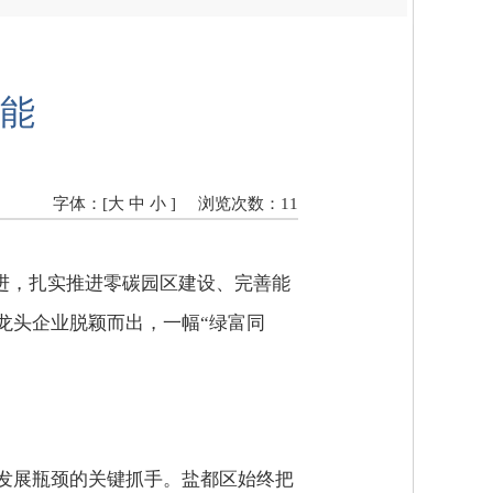
能
字体：[
大
中
小
]
浏览次数：
11
并进，扎实推进零碳园区建设、完善能
龙头企业脱颖而出，一幅“绿富同
发展瓶颈的关键抓手。盐都区始终把