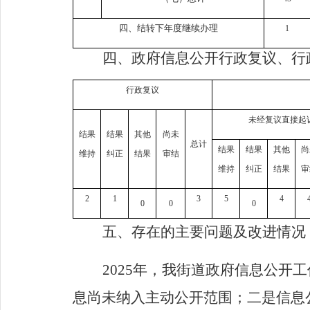
四、结转下年度继续办理
1
四、政府信息公开行政复议、行
行政复议
未经复议直接起
结果
结果
其他
尚未
总计
结果
结果
其他
尚
维持
纠正
结果
审结
维持
纠正
结果
审
2
1
3
5
4
0
0
0
五、存在的主要问题及改进情况
2025
年，我街道政府信息公开工
息尚未纳入主动公开
范围
；二是信息