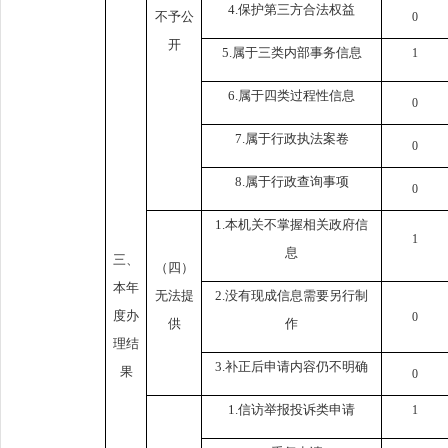
4.保护第三方合法权益
不予公
0
开
5.属于三类内部事务信息
1
6.属于四类过程性信息
0
7.属于行政执法案卷
0
8.属于行政查询事项
0
1.本机关不掌握相关政府信
1
息
三、
（四）
本年
无法提
2.没有现成信息需要另行制
度办
0
供
作
理结
3.补正后申请内容仍不明确
果
0
1.信访举报投诉类申请
1