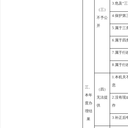
3.
危及
“
三
（三）
4.
保护第
不予公
开
5.
属于三
6.
属于四
7.
属于行
8.
属于行
1.
本机关
息
三、
（四）
本年
无法提
2.
没有现
度办
供
作
理结
3.
补正后
果