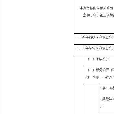
（本列数据的勾稽关系为
之和，等于第三项加
一、本年新收政府信息公
二、上年结转政府信息公
（一）予以公开
（二）部分公开（
这一情形，不计其
1.
属于国
2.
其他法
开