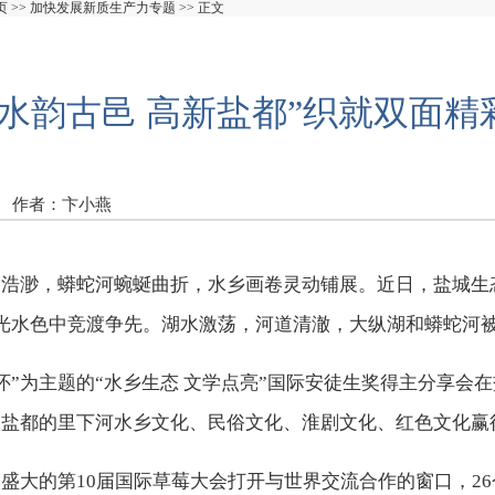
页
>>
加快发展新质生产力专题
>> 正文
“水韵古邑 高新盐都”织就双面精
作者：卞小燕
波浩渺，蟒蛇河蜿蜒曲折，水乡画卷灵动铺展。近日，盐城生
湖光水色中竞渡争先。湖水激荡，河道清澈，大纵湖和蟒蛇河被
情怀”为主题的“水乡生态 文学点亮”国际安徒生奖得主分享会
，盐都的里下河水乡文化、民俗文化、淮剧文化、红色文化赢
盛大的第10届国际草莓大会打开与世界交流合作的窗口，26