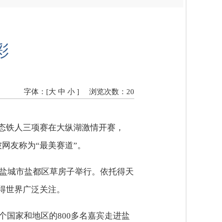
彩
字体：[
大
中
小
]
浏览次数：
20
态铁人三项赛在大纵湖激情开赛，
网友称为“最美赛道”。
在盐城市盐都区草房子举行。依托得天
得世界广泛关注。
个国家和地区的800多名嘉宾走进盐