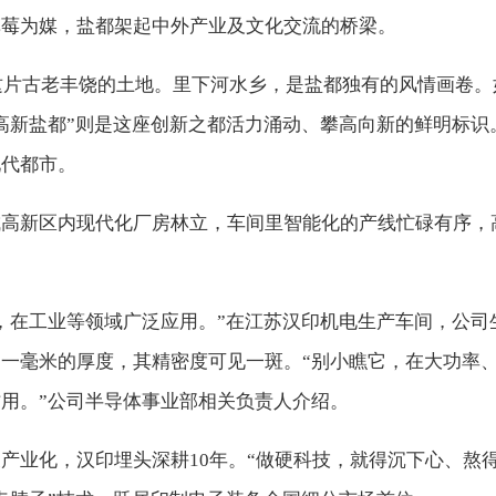
草莓为媒，盐都架起中外产业及文化交流的桥梁。
着这片古老丰饶的土地。里下河水乡，是盐都独有的风情画卷。
高新盐都”则是这座创新之都活力涌动、攀高向新的鲜明标识
现代都市。
城高新区内现代化厂房林立，车间里智能化的产线忙碌有序，
，在工业等领域广泛应用。”在江苏汉印机电生产车间，公司
一毫米的厚度，其精密度可见一斑。“别小瞧它，在大功率
用。”公司半导体事业部相关负责人介绍。
产业化，汉印埋头深耕10年。“做硬科技，就得沉下心、熬得