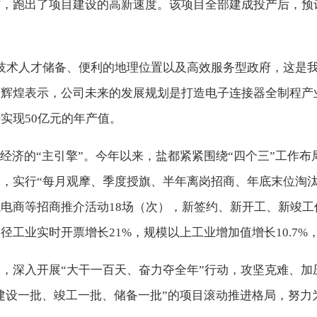
，跑出了项目建设的高新速度。该项目全部建成投产后，预计年
技术人才储备、便利的地理位置以及高效服务型政府，这是我
辉煌表示，公司未来的发展规划是打造电子连接器全制程产
实现50亿元的年产值。
经济的“主引擎”。今年以来，盐都紧紧围绕“四个三”工作布
，实行“每月观摩、季度授旗、半年离岗招商、年底末位淘汰
商等招商推介活动18场（次），新签约、新开工、新竣工亿元
径工业实时开票增长21%，规模以上工业增加值增长10.7
，深入开展“大干一百天、奋力夺全年”行动，攻坚克难、加
、建设一批、竣工一批、储备一批”的项目滚动推进格局，努